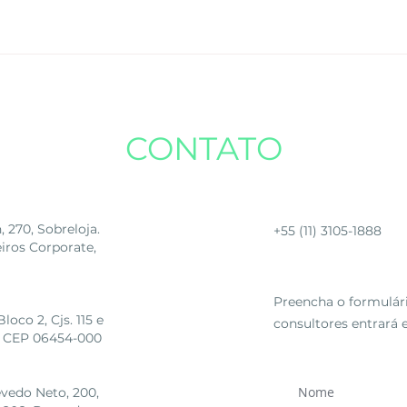
 em vigor o faseamento por grupos e os prazos. A obrigaçã
CONTATO
Telefone
270, Sobreloja.
+55 (11) 3105-1888
eiros Corporate,
Fale conosco
Preencha o formulár
oco 2, Cjs. 115 e
consultores entrará
SP, CEP 06454-000
evedo Neto, 200,