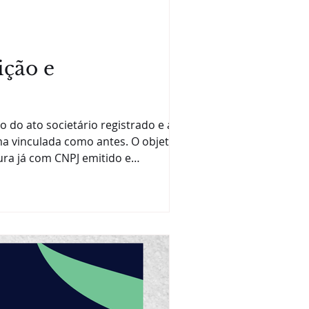
ição e
 do ato societário registrado e a
a vinculada como antes. O objetivo é
ura já com CNPJ emitido e
CNPJ autoriza e assina digitalmente