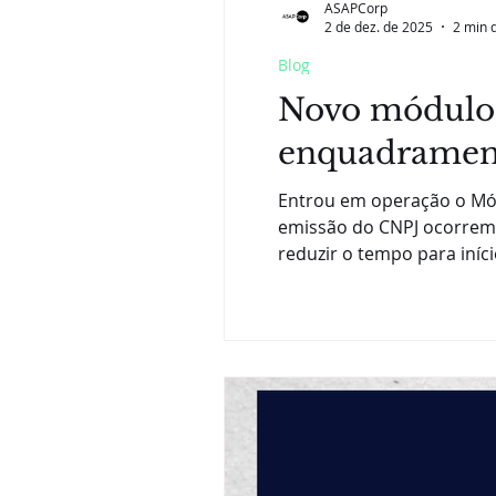
ASAPCorp
2 de dez. de 2025
2 min d
Blog
Novo módulo d
enquadramen
Entrou em operação o Módu
emissão do CNPJ ocorrem 
reduzir o tempo para iníc
enquadramento definido. 
a opção de regime. O