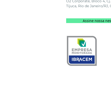
O2 Corporate, Bloco 4, Cj.
Tijuca, Rio de Janeiro/RJ
Assine nossa new