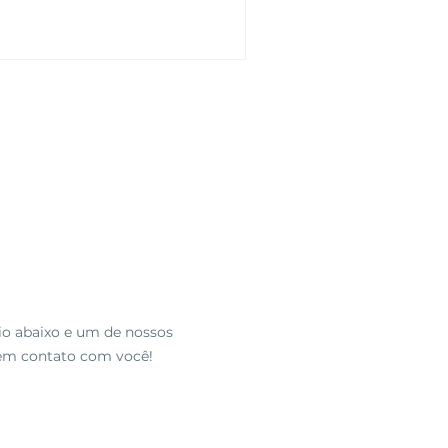
o de prestar as informações
io abaixo
e um de nossos
 em contato com você!