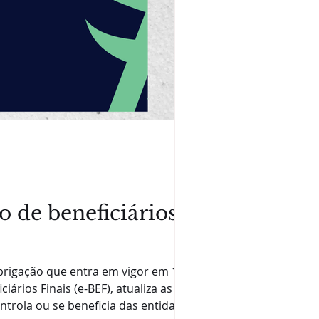
o de beneficiários
brigação que entra em vigor em 1º de
iários Finais (e-BEF), atualiza as
trola ou se beneficia das entidades. A