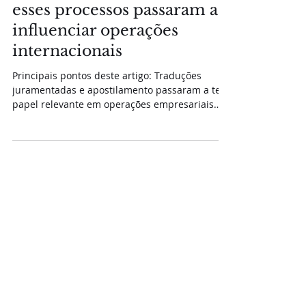
Blog
Traduções juramentadas e
apostilamento: por que
esses processos passaram a
influenciar operações
internacionais
Principais pontos deste artigo: Traduções
juramentadas e apostilamento passaram a ter
papel relevante em operações empresariais
internacionais. A validade de documentos
estrangeiros depende do atendimento a
exigências específicas de cada jurisdição e
instituição. Procurações, atos societários e
documentos corporativos emitidos no exterior
frequentemente exigem validações
complementares para utilização no Brasil.
Falhas na coordenação documental podem
gerar atrasos em processo