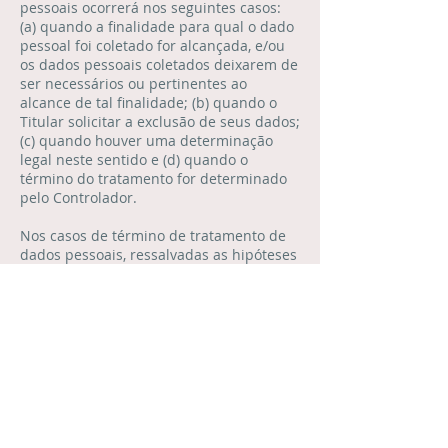
pessoais ocorrerá nos seguintes casos:
(a) quando a finalidade para qual o dado
pessoal foi coletado for alcançada, e/ou
os dados pessoais coletados deixarem de
ser necessários ou pertinentes ao
alcance de tal finalidade; (b) quando o
Titular solicitar a exclusão de seus dados;
(c) quando houver uma determinação
legal neste sentido e (d) quando o
término do tratamento for determinado
pelo Controlador.
Nos casos de término de tratamento de
dados pessoais, ressalvadas as hipóteses
estabelecidas pela legislação aplicável ou
pelo presente Aviso de Privacidade, os
dados pessoais serão eliminados.
9. Encarregado de Dados Pessoais (DPO)
A “ASAP” disponibiliza abaixo os dados de
contato do Encarregado de Dados
Pessoais (DPO), sendo este o responsável
por atender toda e qualquer solicitação
por parte dos titulares ou da Autoridade