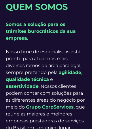
QUEM SOMOS
Somos a solução para os
trâmites burocráticos da sua
empresa.
Nosso time de especialistas está
pronto para atuar nos mais
diversos ramos da área paralegal,
sempre prezando pela
agilidade
,
qualidade técnica
e
assertividade
. Nossos clientes
podem contar com soluções para
as diferentes áreas do negócio por
meio do
Grupo CorpServices
, que
reúne as maiores e melhores
empresas prestadoras de serviços
do Brasil em um único lugar.