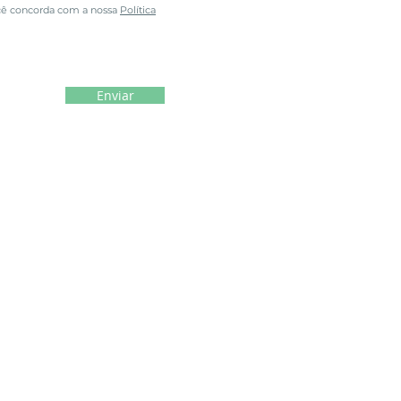
cê concorda com a nossa
Política
Enviar
p. Todos os direitos reservados.