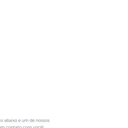
io abaixo
e um de nossos
 em contato com você!