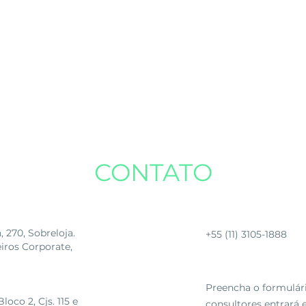
CONTATO
Telefone
270, Sobreloja.
+55 (11) 3105-1888
eiros Corporate,
Fale conosco
Preencha o formulár
oco 2, Cjs. 115 e
consultores entrará