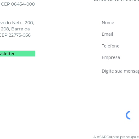
SP, CEP 06454-000
evedo Neto, 200,
 208, Barra da
, CEP 22775-056
sletter
A ASAPCorp se preocupa co