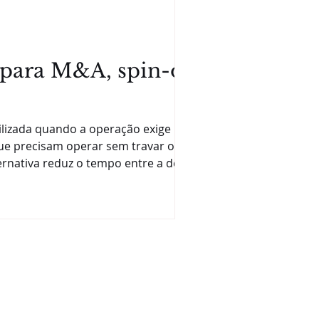
para M&A, spin-offs
tilizada quando a operação exige
que precisam operar sem travar o
ternativa reduz o tempo entre a decisão
acidade efetiva de contratar, emitir documentos e iniciar cadastros críticos. Na prática, a discussão não é teórica,