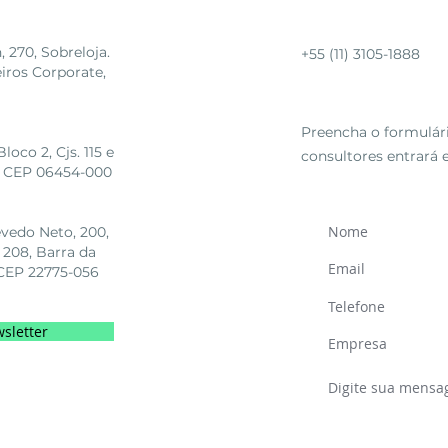
Telefone
270, Sobreloja.
+55 (11) 3105-1888
eiros Corporate,
Fale conosco
Preencha o formulár
oco 2, Cjs. 115 e
consultores entrará
SP, CEP 06454-000
evedo Neto, 200,
 208, Barra da
, CEP 22775-056
sletter