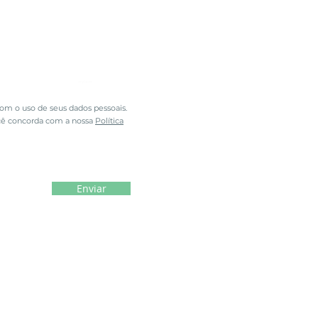
registro
m o uso de seus dados pessoais.
cê concorda com a nossa
Política
Enviar