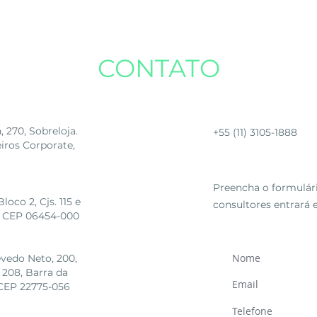
CONTATO
Telefone
270, Sobreloja.
+55 (11) 3105-1888
eiros Corporate,
Fale conosco
Preencha o formulár
oco 2, Cjs. 115 e
consultores entrará
SP, CEP 06454-000
evedo Neto, 200,
 208, Barra da
, CEP 22775-056