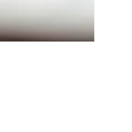
ASAP Documentos
22 de fev. de 2024
2 min de leitura
Blog
Credibilidade e
transparência: confira os
benefícios da Publicidade