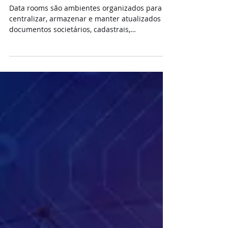
operações estratégicas
Data rooms são ambientes organizados para
centralizar, armazenar e manter atualizados
documentos societários, cadastrais,
regulatórios e estratégicos das empresas. Sua
importância cresceu à medida que auditorias,
operações de M&A, reorganizações societárias
e processos de investimento passaram a exigir
acesso rápido, seguro e consistente às
informações corporativas. Nesse contexto,
cresce a adoção de estruturas permanentes de
organização documental, utilizadas para
reduzir ri