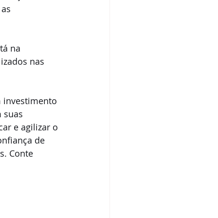
as 
tá na 
lizados nas 
 investimento 
 suas 
 e agilizar o 
nfiança de 
. Conte 