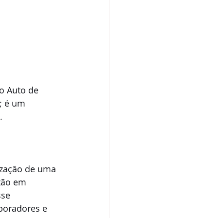
o Auto de 
; é um 
.
ização de uma 
tão em 
se 
boradores e 